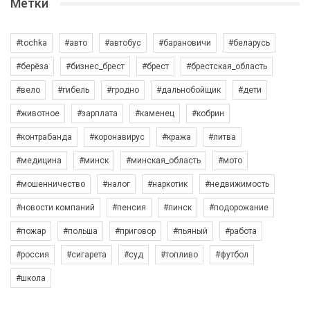
Метки
#tochka
#авто
#автобус
#барановичи
#беларусь
#берёза
#бизнес_брест
#брест
#брестская_область
#вело
#гибель
#гродно
#дальнобойщик
#дети
#животное
#зарплата
#каменец
#кобрин
#контрабанда
#коронавирус
#кража
#литва
#медицина
#минск
#минская_область
#мото
#мошенничество
#налог
#наркотик
#недвижимость
#новости компаний
#пенсия
#пинск
#подорожание
#пожар
#польша
#приговор
#пьяный
#работа
#россия
#сигарета
#суд
#топливо
#футбол
#школа