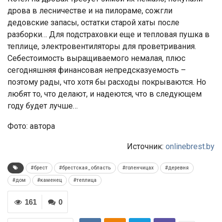
дрова в лесничестве и на пилораме, сожгли
дедовские запасы, остатки старой хаты после
разборки… Для подстраховки еще и тепловая пушка в
теплице, электровентиляторы для проветривания.
Себестоимость выращиваемого немалая, плюс
сегодняшняя финансовая непредсказуемость –
поэтому рады, что хотя бы расходы покрываются. Но
любят то, что делают, и надеются, что в следующем
году будет лучше…
Фото: автора
Источник:
onlinebrest.by
#брест
#брестская_область
#голенчицах
#деревня
#дом
#каменец
#теплица
161
0