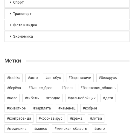
Спорт
Транспорт
Фото и видео
Экономика
Метки
#tochka
#авто
#автобус
#барановичи
#беларусь
#берёза
#бизнес_брест
#брест
#брестская_область
#вело
#гибель
#гродно
#дальнобойщик
#дети
#животное
#зарплата
#каменец
#кобрин
#контрабанда
#коронавирус
#кража
#литва
#медицина
#минск
#минская_область
#мото