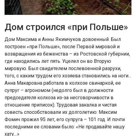
Дом строился «при Польше»
Дом Максима и Анны Якимчуков довоенный. Был
построен «при Польше», после Первой мировой и
возвращения из беженства – из Ростовской губернии,
где находились лет пять. Уцелел он во Вторую
мировую. Был свидетелем послевоенной разрухи,
того, с каким трудом его хозяева становились на ноги…
Анна Макаровна работала в колхозе свинаркой, ее
супруг – агрономом (недолго был в должности
председателя колхоза из-за несговорчивости в
отношение приписок). Трудовая закалка и чистая
совесть способствовали их долголетию: Максим
Фомич прожил 95 лет, его супруга – 101 год. И почти
последними ее словами было: «Не продавайте нашу
хату…»