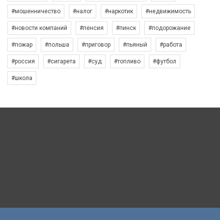
#мошенничество
#налог
#наркотик
#недвижимость
#новости компаний
#пенсия
#пинск
#подорожание
#пожар
#польша
#приговор
#пьяный
#работа
#россия
#сигарета
#суд
#топливо
#футбол
#школа