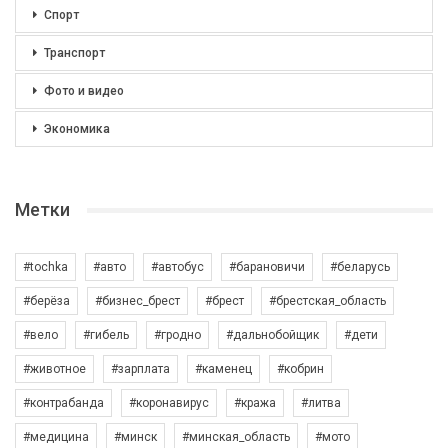
Спорт
Транспорт
Фото и видео
Экономика
Метки
#tochka
#авто
#автобус
#барановичи
#беларусь
#берёза
#бизнес_брест
#брест
#брестская_область
#вело
#гибель
#гродно
#дальнобойщик
#дети
#животное
#зарплата
#каменец
#кобрин
#контрабанда
#коронавирус
#кража
#литва
#медицина
#минск
#минская_область
#мото