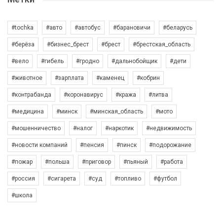
#tochka
#авто
#автобус
#барановичи
#беларусь
#берёза
#бизнес_брест
#брест
#брестская_область
#вело
#гибель
#гродно
#дальнобойщик
#дети
#животное
#зарплата
#каменец
#кобрин
#контрабанда
#коронавирус
#кража
#литва
#медицина
#минск
#минская_область
#мото
#мошенничество
#налог
#наркотик
#недвижимость
#новости компаний
#пенсия
#пинск
#подорожание
#пожар
#польша
#приговор
#пьяный
#работа
#россия
#сигарета
#суд
#топливо
#футбол
#школа