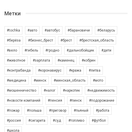
Метки
#tochka
#авто
#автобус
#барановичи
#беларусь
#берёза
#бизнес_брест
#брест
#брестская_область
#вело
#гибель
#гродно
#дальнобойщик
#дети
#животное
#зарплата
#каменец
#кобрин
#контрабанда
#коронавирус
#кража
#литва
#медицина
#минск
#минская_область
#мото
#мошенничество
#налог
#наркотик
#недвижимость
#новости компаний
#пенсия
#пинск
#подорожание
#пожар
#польша
#приговор
#пьяный
#работа
#россия
#сигарета
#суд
#топливо
#футбол
#школа