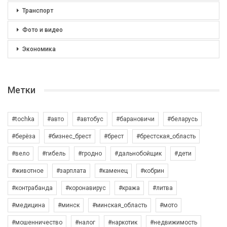
Транспорт
Фото и видео
Экономика
Метки
#tochka
#авто
#автобус
#барановичи
#беларусь
#берёза
#бизнес_брест
#брест
#брестская_область
#вело
#гибель
#гродно
#дальнобойщик
#дети
#животное
#зарплата
#каменец
#кобрин
#контрабанда
#коронавирус
#кража
#литва
#медицина
#минск
#минская_область
#мото
#мошенничество
#налог
#наркотик
#недвижимость