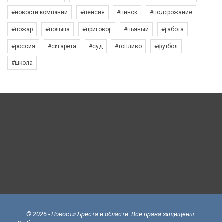
#новости компаний
#пенсия
#пинск
#подорожание
#пожар
#польша
#приговор
#пьяный
#работа
#россия
#сигарета
#суд
#топливо
#футбол
#школа
© 2026 - Новости Бреста и области. Все права защищены.