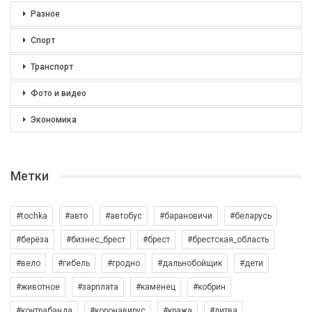
Разное
Спорт
Транспорт
Фото и видео
Экономика
Метки
#tochka
#авто
#автобус
#барановичи
#беларусь
#берёза
#бизнес_брест
#брест
#брестская_область
#вело
#гибель
#гродно
#дальнобойщик
#дети
#животное
#зарплата
#каменец
#кобрин
#контрабанда
#коронавирус
#кража
#литва