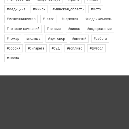
#медицина
#минск
#минская_область
#мото
#мошенничество
#налог
#наркотик
#недвижимость
#новости компаний
#пенсия
#пинск
#подорожание
#пожар
#польша
#приговор
#пьяный
#работа
#россия
#сигарета
#суд
#топливо
#футбол
#школа