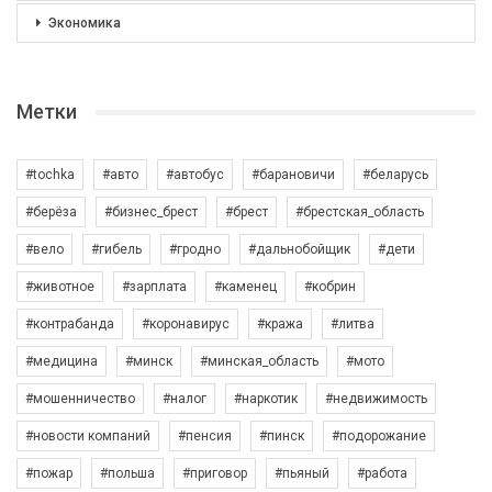
Экономика
Метки
#tochka
#авто
#автобус
#барановичи
#беларусь
#берёза
#бизнес_брест
#брест
#брестская_область
#вело
#гибель
#гродно
#дальнобойщик
#дети
#животное
#зарплата
#каменец
#кобрин
#контрабанда
#коронавирус
#кража
#литва
#медицина
#минск
#минская_область
#мото
#мошенничество
#налог
#наркотик
#недвижимость
#новости компаний
#пенсия
#пинск
#подорожание
#пожар
#польша
#приговор
#пьяный
#работа