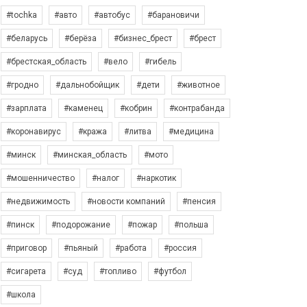
#tochka
#авто
#автобус
#барановичи
#беларусь
#берёза
#бизнес_брест
#брест
#брестская_область
#вело
#гибель
#гродно
#дальнобойщик
#дети
#животное
#зарплата
#каменец
#кобрин
#контрабанда
#коронавирус
#кража
#литва
#медицина
#минск
#минская_область
#мото
#мошенничество
#налог
#наркотик
#недвижимость
#новости компаний
#пенсия
#пинск
#подорожание
#пожар
#польша
#приговор
#пьяный
#работа
#россия
#сигарета
#суд
#топливо
#футбол
#школа