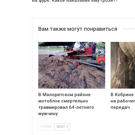
на фуре. Какое наказание ему грозит?
Вам также могут понравиться
В Малоритском районе
В Кобрине
мотоблок смертельно
на рабочег
травмировал 64-летнего
передач
мужчину
PREV
NEXT