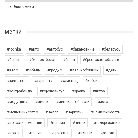
Экономика
Метки
#tochka
#авто
#автобус
#барановичи
#беларусь
#берёза
#бизнес_брест
#брест
#брестская_область
#вело
#гибель
#гродно
#дальнобойщик
#дети
#животное
#зарплата
#каменец
#кобрин
#контрабанда
#коронавирус
#кража
#литва
#медицина
#минск
#минская_область
#мото
#мошенничество
#налог
#наркотик
#недвижимость
#новости компаний
#пенсия
#пинск
#подорожание
#пожар
#польша
#приговор
#пьяный
#работа