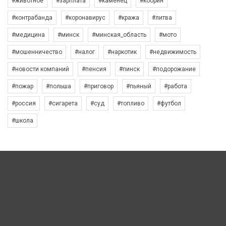
#животное
#зарплата
#каменец
#кобрин
#контрабанда
#коронавирус
#кража
#литва
#медицина
#минск
#минская_область
#мото
#мошенничество
#налог
#наркотик
#недвижимость
#новости компаний
#пенсия
#пинск
#подорожание
#пожар
#польша
#приговор
#пьяный
#работа
#россия
#сигарета
#суд
#топливо
#футбол
#школа