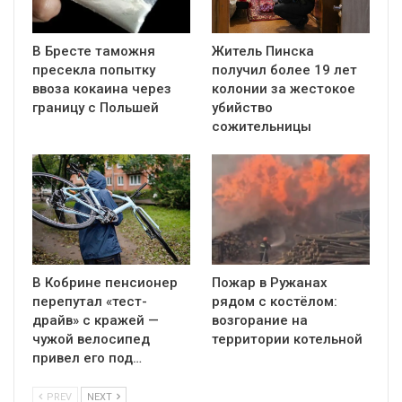
В Бресте таможня
Житель Пинска
пресекла попытку
получил более 19 лет
ввоза кокаина через
колонии за жестокое
границу с Польшей
убийство
сожительницы
В Кобрине пенсионер
Пожар в Ружанах
перепутал «тест-
рядом с костёлом:
драйв» с кражей —
возгорание на
чужой велосипед
территории котельной
привел его под…
PREV
NEXT