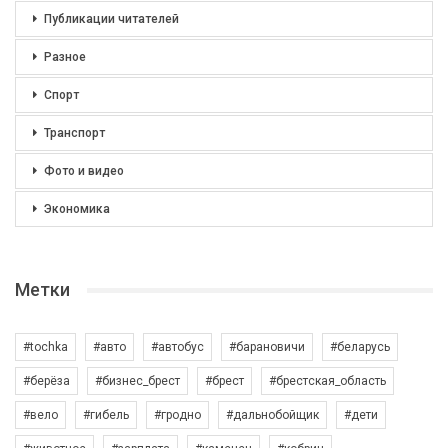
Публикации читателей
Разное
Спорт
Транспорт
Фото и видео
Экономика
Метки
#tochka
#авто
#автобус
#барановичи
#беларусь
#берёза
#бизнес_брест
#брест
#брестская_область
#вело
#гибель
#гродно
#дальнобойщик
#дети