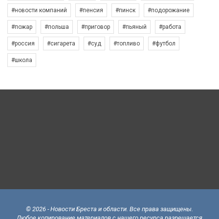
#новости компаний
#пенсия
#пинск
#подорожание
#пожар
#польша
#приговор
#пьяный
#работа
#россия
#сигарета
#суд
#топливо
#футбол
#школа
© 2026 - Новости Бреста и области. Все права защищены.
Любое копирование материалов с нашего ресурса разрешается