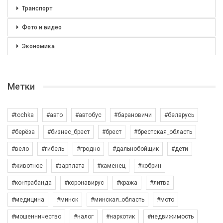
Транспорт
Фото и видео
Экономика
Метки
#tochka
#авто
#автобус
#барановичи
#беларусь
#берёза
#бизнес_брест
#брест
#брестская_область
#вело
#гибель
#гродно
#дальнобойщик
#дети
#животное
#зарплата
#каменец
#кобрин
#контрабанда
#коронавирус
#кража
#литва
#медицина
#минск
#минская_область
#мото
#мошенничество
#налог
#наркотик
#недвижимость