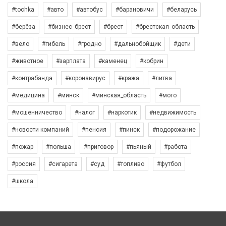
#tochka
#авто
#автобус
#барановичи
#беларусь
#берёза
#бизнес_брест
#брест
#брестская_область
#вело
#гибель
#гродно
#дальнобойщик
#дети
#животное
#зарплата
#каменец
#кобрин
#контрабанда
#коронавирус
#кража
#литва
#медицина
#минск
#минская_область
#мото
#мошенничество
#налог
#наркотик
#недвижимость
#новости компаний
#пенсия
#пинск
#подорожание
#пожар
#польша
#приговор
#пьяный
#работа
#россия
#сигарета
#суд
#топливо
#футбол
#школа