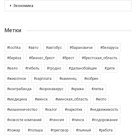
Экономика
Метки
#tochka
#авто
#автобус
#барановичи
#беларусь
#берёза
#бизнес_брест
#брест
#брестская_область
#вело
#гибель
#гродно
#дальнобойщик
#дети
#животное
#зарплата
#каменец
#кобрин
#контрабанда
#коронавирус
#кража
#литва
#медицина
#минск
#минская_область
#мото
#мошенничество
#налог
#наркотик
#недвижимость
#новости компаний
#пенсия
#пинск
#подорожание
#пожар
#польша
#приговор
#пьяный
#работа