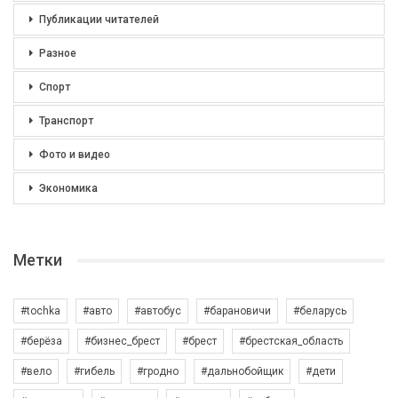
Публикации читателей
Разное
Спорт
Транспорт
Фото и видео
Экономика
Метки
#tochka
#авто
#автобус
#барановичи
#беларусь
#берёза
#бизнес_брест
#брест
#брестская_область
#вело
#гибель
#гродно
#дальнобойщик
#дети