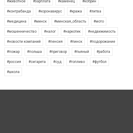
#животное
#зарплата
#каменец
#кобрин
#контрабанда
#коронавирус
#кража
#литва
#медицина
#минск
#минская_область
#мото
#мошенничество
#налог
#наркотик
#недвижимость
#новости компаний
#пенсия
#пинск
#подорожание
#пожар
#польша
#приговор
#пьяный
#работа
#россия
#сигарета
#суд
#топливо
#футбол
#школа