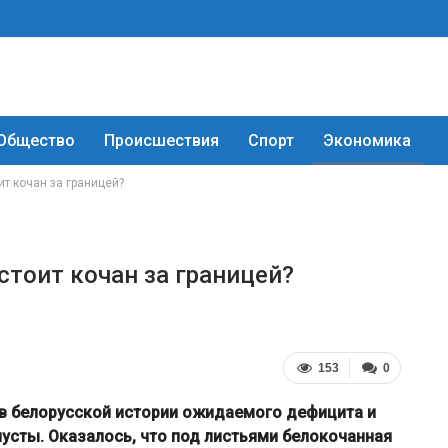
Общество
Происшествия
Спорт
Экономика
ит кочан за границей?
 стоит кочан за границей?
153
0
 в белорусской истории ожидаемого дефицита и
пусты. Оказалось, что под листьями белокочанная