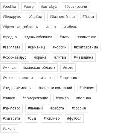
#tochka
#авто
#автобус
#барановичи
#беларусь
#берёза
#бизнес_брест
#брест
#брестская_область
#вело
#гибель
#гродно
#дальнобойщик
#дети
#животное
#зарплата
#каменец
#кобрин
#контрабанда
#коронавирус
#кража
#литва
#медицина
#минск
#минская_область
#мото
#мошенничество
#налог
#наркотик
#недвижимость
#новости компаний
#пенсия
#пинск
#подорожание
#пожар
#польша
#приговор
#пьяный
#работа
#россия
#сигарета
#суд
#топливо
#футбол
#школа