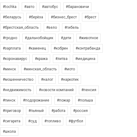
#tochka
#авто
#автобус
#барановичи
#беларусь
#берёза
#бизнес_брест
#брест
#брестская_область
#вело
#гибель
#гродно
#дальнобойщик
#дети
#животное
#зарплата
#каменец
#кобрин
#контрабанда
#коронавирус
#кража
#литва
#медицина
#минск
#минская_область
#мото
#мошенничество
#налог
#наркотик
#недвижимость
#новости компаний
#пенсия
#пинск
#подорожание
#пожар
#польша
#приговор
#пьяный
#работа
#россия
#сигарета
#суд
#топливо
#футбол
#школа