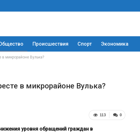
Общество
Происшествия
Спорт
Экономика
е в микрорайоне Вулька?
ресте в микрорайоне Вулька?
113
0
нижения уровня обращений граждан в