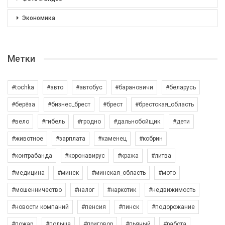
Экономика
Метки
#tochka
#авто
#автобус
#барановичи
#беларусь
#берёза
#бизнес_брест
#брест
#брестская_область
#вело
#гибель
#гродно
#дальнобойщик
#дети
#животное
#зарплата
#каменец
#кобрин
#контрабанда
#коронавирус
#кража
#литва
#медицина
#минск
#минская_область
#мото
#мошенничество
#налог
#наркотик
#недвижимость
#новости компаний
#пенсия
#пинск
#подорожание
#пожар
#польша
#приговор
#пьяный
#работа