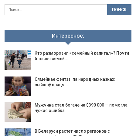
Интересное:
Кто разморозил «семейный капитал»? Почти
5 тысяч семей…
Сямейнае фэнтэзі па народных казках:
выйшаў працяг…
Мужчина стал богаче на $390 000 — помогла
чужая ошибка
В Беларуси растет число регионов с