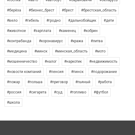
#tochka
#авто
#автобус
#барановичи
#беларусь
#берёза
#бизнес_брест
#брест
#брестская_область
#вело
#гибель
#гродно
#дальнобойщик
#дети
#животное
#зарплата
#каменец
#кобрин
#контрабанда
#коронавирус
#кража
#литва
#медицина
#минск
#минская_область
#мото
#мошенничество
#налог
#наркотик
#недвижимость
#новости компаний
#пенсия
#пинск
#подорожание
#пожар
#польша
#приговор
#пьяный
#работа
#россия
#сигарета
#суд
#топливо
#футбол
#школа