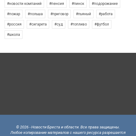
#новости компаний
#пенсия
#пинск
#подорожание
#пожар
#польша
#приговор
#пьяный
#работа
#россия
#сигарета
#суд
#топливо
#футбол
#школа
© 2026 - Новости Бреста и области. Все права защищены.
Любое копирование материалов с нашего ресурса разрешается