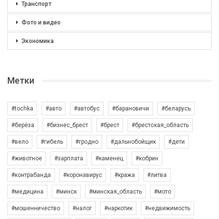
Транспорт
Фото и видео
Экономика
Метки
#tochka
#авто
#автобус
#барановичи
#беларусь
#берёза
#бизнес_брест
#брест
#брестская_область
#вело
#гибель
#гродно
#дальнобойщик
#дети
#животное
#зарплата
#каменец
#кобрин
#контрабанда
#коронавирус
#кража
#литва
#медицина
#минск
#минская_область
#мото
#мошенничество
#налог
#наркотик
#недвижимость