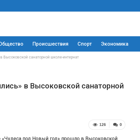
Общество
Происшествия
Спорт
Экономика
 в Высоковской санаторной школе-интернат
ились» в Высоковской санаторной
126
0
ие «Чудеса под Новый год» прошло в Высоковской