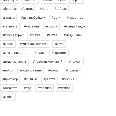
#беларусь
#берёза
#бизнес_брест
#брест
#брестская_область
#вело
#гибель
#гродно
#дальнобойщик
#дети
#животное
#зарплата
#каменец
#кобрин
#контрабанда
#коронавирус
#кража
#литва
#медицина
#минск
#минская_область
#мото
#мошенничество
#налог
#наркотик
#недвижимость
#новости компаний
#пенсия
#пинск
#подорожание
#пожар
#польша
#приговор
#пьяный
#работа
#россия
#сигарета
#суд
#топливо
#футбол
#школа