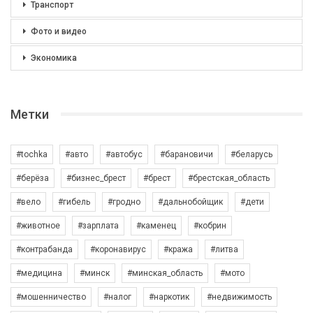
Транспорт
Фото и видео
Экономика
Метки
#tochka
#авто
#автобус
#барановичи
#беларусь
#берёза
#бизнес_брест
#брест
#брестская_область
#вело
#гибель
#гродно
#дальнобойщик
#дети
#животное
#зарплата
#каменец
#кобрин
#контрабанда
#коронавирус
#кража
#литва
#медицина
#минск
#минская_область
#мото
#мошенничество
#налог
#наркотик
#недвижимость