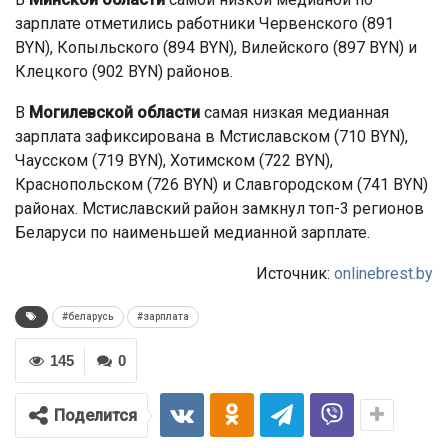
зарплате отметились работники Червенского (891
BYN), Копыльского (894 BYN), Вилейского (897 BYN) и
Клецкого (902 BYN) районов.
В
Могилевской области
самая низкая медианная
зарплата зафиксирована в Мстиславском (710 BYN),
Чаусском (719 BYN), Хотимском (722 BYN),
Краснопольском (726 BYN) и Славгородском (741 BYN)
районах. Мстиславский район замкнул топ-3 регионов
Беларуси по наименьшей медианной зарплате.
Источник:
onlinebrest.by
#беларусь
#зарплата
145
0
Поделится