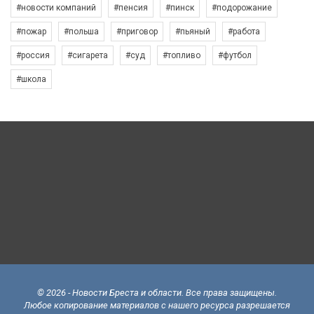
#новости компаний
#пенсия
#пинск
#подорожание
#пожар
#польша
#приговор
#пьяный
#работа
#россия
#сигарета
#суд
#топливо
#футбол
#школа
© 2026 - Новости Бреста и области. Все права защищены.
Любое копирование материалов с нашего ресурса разрешается