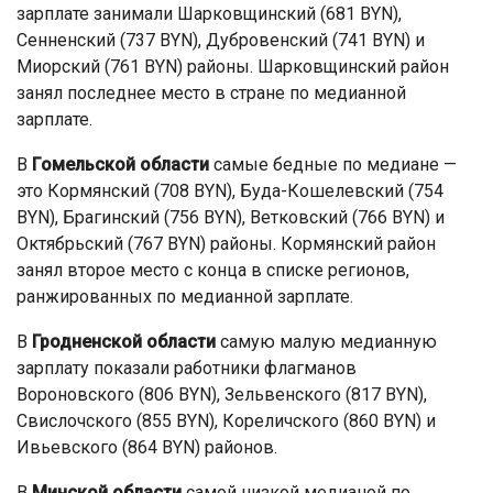
зарплате занимали Шарковщинский (681 BYN),
Сенненский (737 BYN), Дубровенский (741 BYN) и
Миорский (761 BYN) районы. Шарковщинский район
занял последнее место в стране по медианной
зарплате.
В
Гомельской области
самые бедные по медиане —
это Кормянский (708 BYN), Буда-Кошелевский (754
BYN), Брагинский (756 BYN), Ветковский (766 BYN) и
Октябрьский (767 BYN) районы. Кормянский район
занял второе место с конца в списке регионов,
ранжированных по медианной зарплате.
В
Гродненской области
самую малую медианную
зарплату показали работники флагманов
Вороновского (806 BYN), Зельвенского (817 BYN),
Свислочского (855 BYN), Кореличского (860 BYN) и
Ивьевского (864 BYN) районов.
В
Минской области
самой низкой медианой по