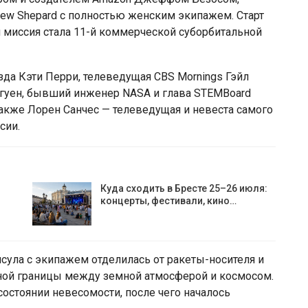
New Shepard с полностью женским экипажем. Старт
и миссия стала 11-й коммерческой суборбитальной
зда Кэти Перри, телеведущая CBS Mornings Гэйл
Нгуен, бывший инженер NASA и глава STEMBoard
акже Лорен Санчес — телеведущая и невеста самого
сии.
Куда сходить в Бресте 25–26 июля:
концерты, фестивали, кино…
псула с экипажем отделилась от ракеты-носителя и
ной границы между земной атмосферой и космосом.
состоянии невесомости, после чего началось