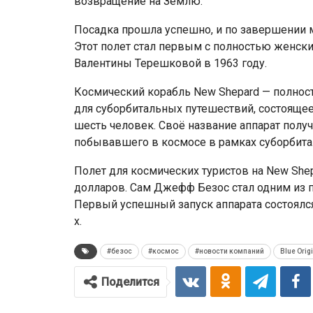
возвращение на Землю.
Посадка прошла успешно, и по завершении 
Этот полет стал первым с полностью женск
Валентины Терешковой в 1963 году.
Космический корабль New Shepard — полнос
для суборбитальных путешествий, состоящее 
шесть человек. Своё название аппарат полу
побывавшего в космосе в рамках суборбита
Полет для космических туристов на New She
долларов. Сам Джефф Безос стал одним из п
Первый успешный запуск аппарата состоялся 
х.
#безос
#космос
#новости компаний
Blue Orig
Поделится