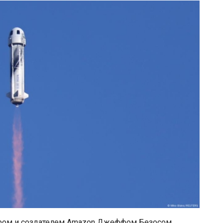
дером и создателем Amazon Джеффом Безосом,