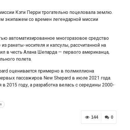
миссии Кэти Перри трогательно поцеловала землю.
им экипажем со времен легендарной миссии
тью автоматизированное многоразовое средство
из ракеты-носителя и капсулы, рассчитанной на
чил в честь Алана Шепарда — первого американца,
льного полета.
pard оценивается примерно в полмиллиона
ервых пассажиров New Shepard в июле 2021 года.
в 2015 году, а разработка велась с середины 2000-
in
144
0