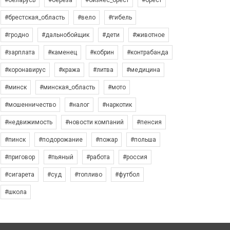
#беларусь
#берёза
#бизнес_брест
#брест
#брестская_область
#вело
#гибель
#гродно
#дальнобойщик
#дети
#животное
#зарплата
#каменец
#кобрин
#контрабанда
#коронавирус
#кража
#литва
#медицина
#минск
#минская_область
#мото
#мошенничество
#налог
#наркотик
#недвижимость
#новости компаний
#пенсия
#пинск
#подорожание
#пожар
#польша
#приговор
#пьяный
#работа
#россия
#сигарета
#суд
#топливо
#футбол
#школа