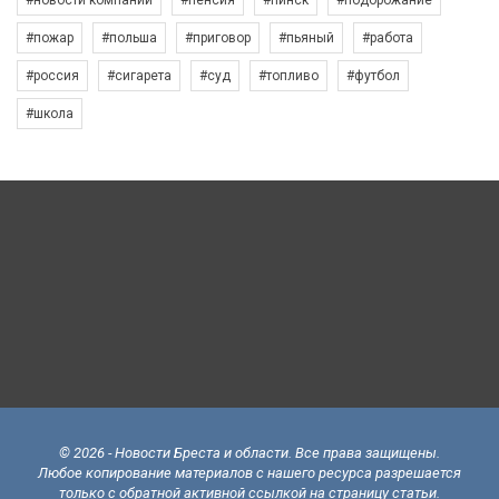
#новости компаний
#пенсия
#пинск
#подорожание
#пожар
#польша
#приговор
#пьяный
#работа
#россия
#сигарета
#суд
#топливо
#футбол
#школа
© 2026 - Новости Бреста и области. Все права защищены.
Любое копирование материалов с нашего ресурса разрешается
только с обратной активной ссылкой на страницу статьи.