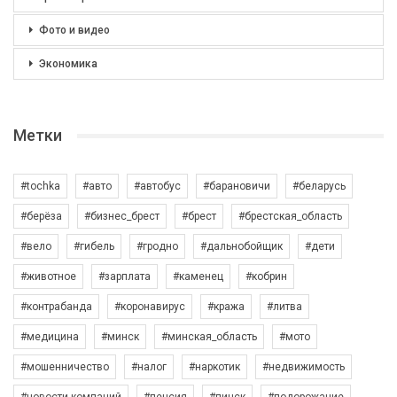
Фото и видео
Экономика
Метки
#tochka
#авто
#автобус
#барановичи
#беларусь
#берёза
#бизнес_брест
#брест
#брестская_область
#вело
#гибель
#гродно
#дальнобойщик
#дети
#животное
#зарплата
#каменец
#кобрин
#контрабанда
#коронавирус
#кража
#литва
#медицина
#минск
#минская_область
#мото
#мошенничество
#налог
#наркотик
#недвижимость