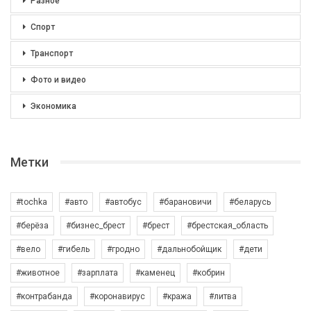
Разное
Спорт
Транспорт
Фото и видео
Экономика
Метки
#tochka
#авто
#автобус
#барановичи
#беларусь
#берёза
#бизнес_брест
#брест
#брестская_область
#вело
#гибель
#гродно
#дальнобойщик
#дети
#животное
#зарплата
#каменец
#кобрин
#контрабанда
#коронавирус
#кража
#литва