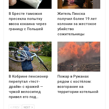
В Бресте таможня
Житель Пинска
пресекла попытку
получил более 19 лет
ввоза кокаина через
колонии за жестокое
границу с Польшей
убийство
сожительницы
В Кобрине пенсионер
Пожар в Ружанах
перепутал «тест-
рядом с костёлом:
драйв» с кражей —
возгорание на
чужой велосипед
территории котельной
привел его под…
PREV
NEXT