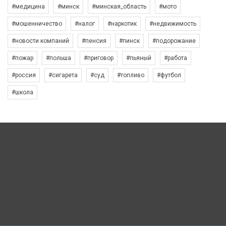
#медицина
#минск
#минская_область
#мото
#мошенничество
#налог
#наркотик
#недвижимость
#новости компаний
#пенсия
#пинск
#подорожание
#пожар
#польша
#приговор
#пьяный
#работа
#россия
#сигарета
#суд
#топливо
#футбол
#школа