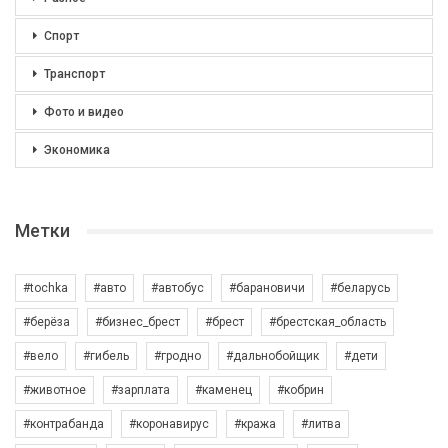
Спорт
Транспорт
Фото и видео
Экономика
Метки
#tochka
#авто
#автобус
#барановичи
#беларусь
#берёза
#бизнес_брест
#брест
#брестская_область
#вело
#гибель
#гродно
#дальнобойщик
#дети
#животное
#зарплата
#каменец
#кобрин
#контрабанда
#коронавирус
#кража
#литва