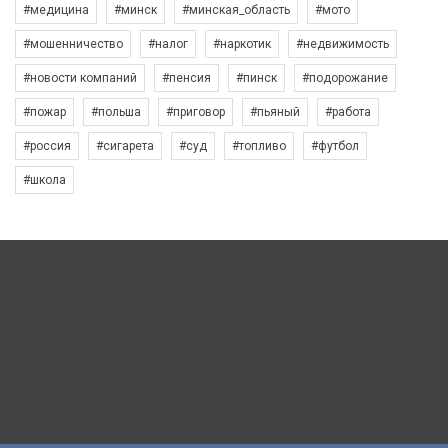
#медицина
#минск
#минская_область
#мото
#мошенничество
#налог
#наркотик
#недвижимость
#новости компаний
#пенсия
#пинск
#подорожание
#пожар
#польша
#приговор
#пьяный
#работа
#россия
#сигарета
#суд
#топливо
#футбол
#школа