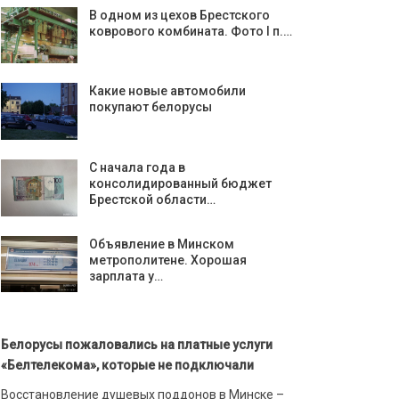
В одном из цехов Брестского
коврового комбината. Фото I п.…
Какие новые автомобили
покупают белорусы
С начала года в
консолидированный бюджет
Брестской области…
Объявление в Минском
метрополитене. Хорошая
зарплата у…
Белорусы пожаловались на платные услуги
«Белтелекома», которые не подключали
Восстановление душевых поддонов в Минске –