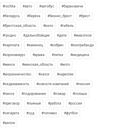
#tochka
#авто
#автобус
#барановичи
#беларусь
#берёза
#бизнес_брест
#брест
#брестская_область
#вело
#гибель
#гродно
#дальнобойщик
#дети
#животное
#зарплата
#каменец
#кобрин
#контрабанда
#коронавирус
#кража
#литва
#медицина
#минск
#минская_область
#мото
#мошенничество
#налог
#наркотик
#недвижимость
#новости компаний
#пенсия
#пинск
#подорожание
#пожар
#польша
#приговор
#пьяный
#работа
#россия
#сигарета
#суд
#топливо
#футбол
#школа