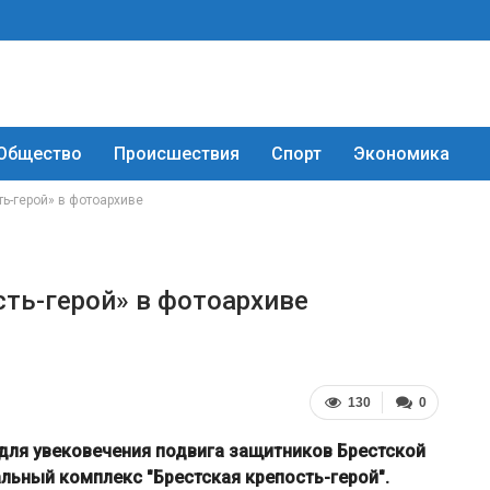
Общество
Происшествия
Спорт
Экономика
ь-герой» в фотоархиве
ть-герой» в фотоархиве
130
0
, для увековечения подвига защитников Брестской
льный комплекс "Брестская крепость-герой".