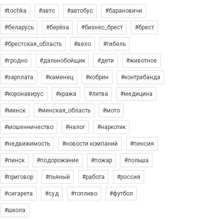
#tochka
#авто
#автобус
#барановичи
#беларусь
#берёза
#бизнес_брест
#брест
#брестская_область
#вело
#гибель
#гродно
#дальнобойщик
#дети
#животное
#зарплата
#каменец
#кобрин
#контрабанда
#коронавирус
#кража
#литва
#медицина
#минск
#минская_область
#мото
#мошенничество
#налог
#наркотик
#недвижимость
#новости компаний
#пенсия
#пинск
#подорожание
#пожар
#польша
#приговор
#пьяный
#работа
#россия
#сигарета
#суд
#топливо
#футбол
#школа