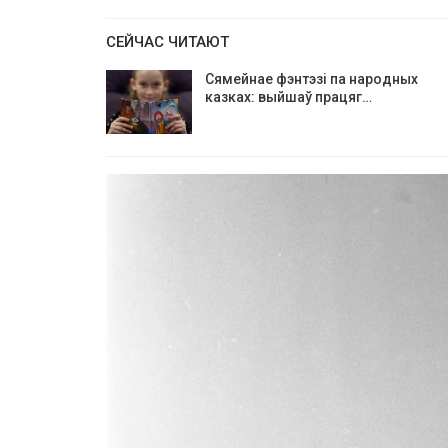
СЕЙЧАС ЧИТАЮТ
Сямейнае фэнтэзі па народных
казках: выйшаў працяг…