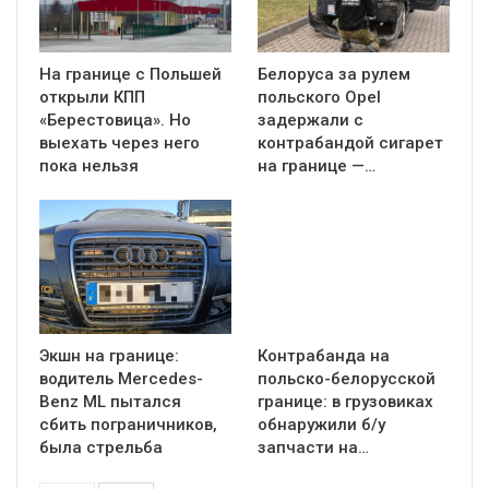
На границе с Польшей
Белоруса за рулем
открыли КПП
польского Opel
«Берестовица». Но
задержали с
выехать через него
контрабандой сигарет
пока нельзя
на границе —…
Экшн на границе:
Контрабанда на
водитель Mercedes-
польско-белорусской
Benz ML пытался
границе: в грузовиках
сбить пограничников,
обнаружили б/у
была стрельба
запчасти на…