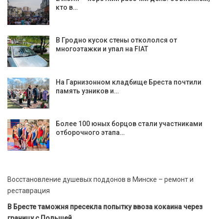
кто в…
В Гродно кусок стены откололся от
многоэтажки и упал на FIAT
На Гарнизонном кладбище Бреста почтили
память узников и…
Более 100 юных борцов стали участниками
отборочного этапа…
Восстановление душевых поддонов в Минске – ремонт и
реставрация
В Бресте таможня пресекла попытку ввоза кокаина через
границу с Польшей