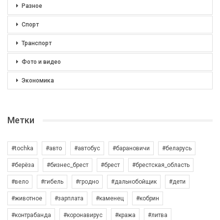
Разное
Спорт
Транспорт
Фото и видео
Экономика
Метки
#tochka
#авто
#автобус
#барановичи
#беларусь
#берёза
#бизнес_брест
#брест
#брестская_область
#вело
#гибель
#гродно
#дальнобойщик
#дети
#животное
#зарплата
#каменец
#кобрин
#контрабанда
#коронавирус
#кража
#литва