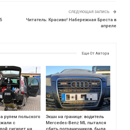
СЛЕДУЮЩАЯ ЗАПИСЬ
,5
Читатель: Красиво! Набережная Бреста в
апреле
Еще От Автора
а рулем польского
Экшн на границе: водитель
ржали с
Mercedes-Benz ML пытался
дой сигарет на
сбить пограничников, была