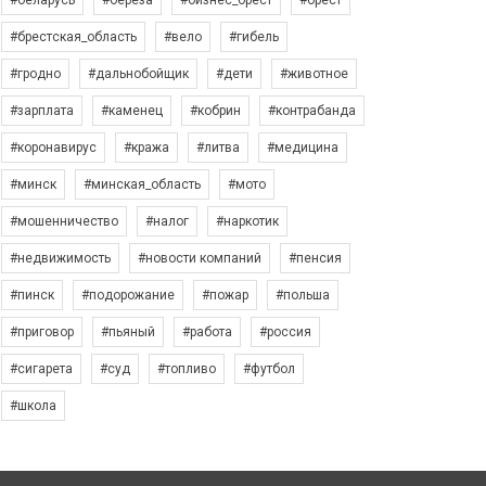
#беларусь
#берёза
#бизнес_брест
#брест
#брестская_область
#вело
#гибель
#гродно
#дальнобойщик
#дети
#животное
#зарплата
#каменец
#кобрин
#контрабанда
#коронавирус
#кража
#литва
#медицина
#минск
#минская_область
#мото
#мошенничество
#налог
#наркотик
#недвижимость
#новости компаний
#пенсия
#пинск
#подорожание
#пожар
#польша
#приговор
#пьяный
#работа
#россия
#сигарета
#суд
#топливо
#футбол
#школа