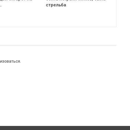
…
стрельба
изоваться
.