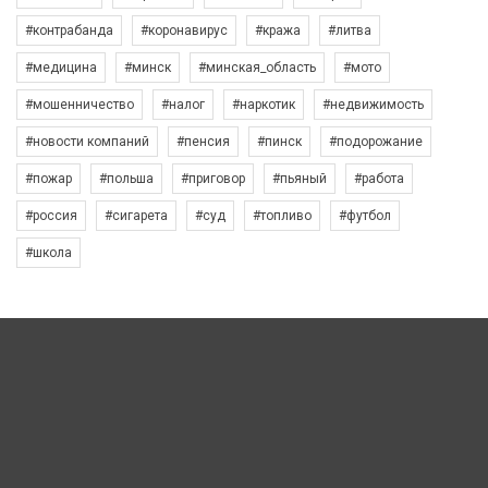
#контрабанда
#коронавирус
#кража
#литва
#медицина
#минск
#минская_область
#мото
#мошенничество
#налог
#наркотик
#недвижимость
#новости компаний
#пенсия
#пинск
#подорожание
#пожар
#польша
#приговор
#пьяный
#работа
#россия
#сигарета
#суд
#топливо
#футбол
#школа