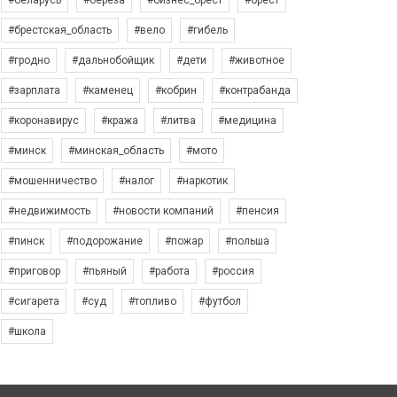
#беларусь
#берёза
#бизнес_брест
#брест
#брестская_область
#вело
#гибель
#гродно
#дальнобойщик
#дети
#животное
#зарплата
#каменец
#кобрин
#контрабанда
#коронавирус
#кража
#литва
#медицина
#минск
#минская_область
#мото
#мошенничество
#налог
#наркотик
#недвижимость
#новости компаний
#пенсия
#пинск
#подорожание
#пожар
#польша
#приговор
#пьяный
#работа
#россия
#сигарета
#суд
#топливо
#футбол
#школа