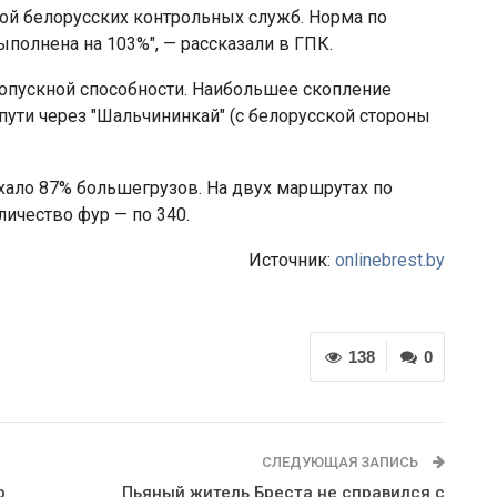
ой белорусских контрольных служб. Норма по
ыполнена на 103%", — рассказали в ГПК.
ропускной способности. Наибольшее скопление
пути через "Шальчининкай" (с белорусской стороны
хало 87% большегрузов. На двух маршрутах по
личество фур — по 340.
Источник:
onlinebrest.by
138
0
СЛЕДУЮЩАЯ ЗАПИСЬ
о
Пьяный житель Бреста не справился с