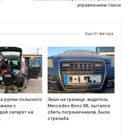
управлением такси
Еще От Автора
а рулем польского
Экшн на границе: водитель
ржали с
Mercedes-Benz ML пытался
дой сигарет на
сбить пограничников, была
…
стрельба