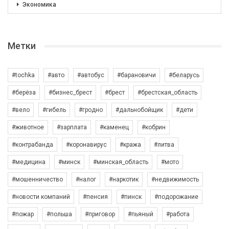
Экономика
Метки
#tochka
#авто
#автобус
#барановичи
#беларусь
#берёза
#бизнес_брест
#брест
#брестская_область
#вело
#гибель
#гродно
#дальнобойщик
#дети
#животное
#зарплата
#каменец
#кобрин
#контрабанда
#коронавирус
#кража
#литва
#медицина
#минск
#минская_область
#мото
#мошенничество
#налог
#наркотик
#недвижимость
#новости компаний
#пенсия
#пинск
#подорожание
#пожар
#польша
#приговор
#пьяный
#работа