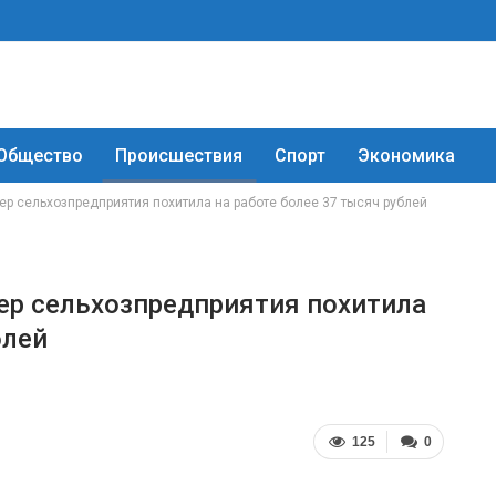
Общество
Происшествия
Спорт
Экономика
тер сельхозпредприятия похитила на работе более 37 тысяч рублей
тер сельхозпредприятия похитила
блей
125
0