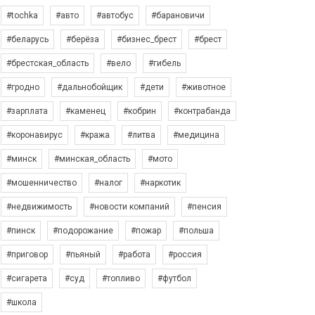
#tochka
#авто
#автобус
#барановичи
#беларусь
#берёза
#бизнес_брест
#брест
#брестская_область
#вело
#гибель
#гродно
#дальнобойщик
#дети
#животное
#зарплата
#каменец
#кобрин
#контрабанда
#коронавирус
#кража
#литва
#медицина
#минск
#минская_область
#мото
#мошенничество
#налог
#наркотик
#недвижимость
#новости компаний
#пенсия
#пинск
#подорожание
#пожар
#польша
#приговор
#пьяный
#работа
#россия
#сигарета
#суд
#топливо
#футбол
#школа