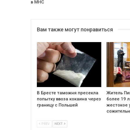
в МНС
Вам также могут понравиться
В Бресте таможня пресекла
Житель Пи
попытку ввоза кокаина через
более 19 л
границу с Польшей
жестокое 
сожитель
PREV
NEXT