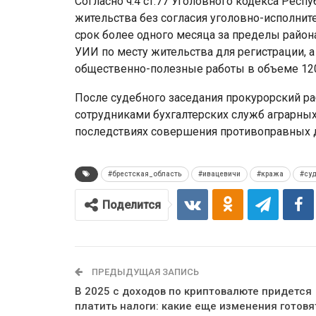
Согласно ч.4 ст.77 Уголовного кодекса Респ
жительства без согласия уголовно-исполнит
срок более одного месяца за пределы район
УИИ по месту жительства для регистрации, 
общественно-полезные работы в объеме 120
После судебного заседания прокурорский р
сотрудниками бухгалтерских служб аграрны
последствиях совершения противоправных 
#брестская_область
#ивацевичи
#кража
#су
Поделится
ПРЕДЫДУЩАЯ ЗАПИСЬ
В 2025 с доходов по криптовалюте придется
платить налоги: какие еще изменения готовя