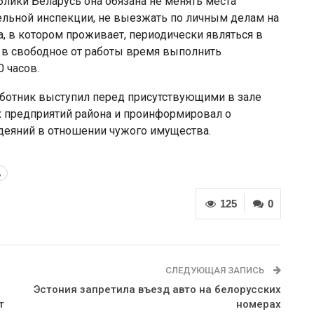
ублики Беларусь она обязана не менять места
ельной инспекции, не выезжать по личным делам на
а, в котором проживает, периодически являться в
а в свободное от работы время выполнить
 часов.
аботник выступил перед присутствующими в зале
х предприятий района и проинформировал о
деяний в отношении чужого имущества.
д
125
0
СЛЕДУЮЩАЯ ЗАПИСЬ
Эстония запретила въезд авто на белорусских
т
номерах