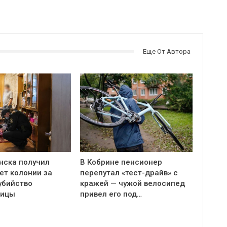
Еще От Автора
нска получил
В Кобрине пенсионер
ет колонии за
перепутал «тест-драйв» с
убийство
кражей — чужой велосипед
ницы
привел его под…