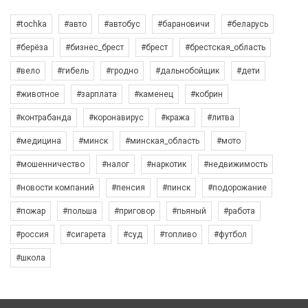
#tochka
#авто
#автобус
#барановичи
#беларусь
#берёза
#бизнес_брест
#брест
#брестская_область
#вело
#гибель
#гродно
#дальнобойщик
#дети
#животное
#зарплата
#каменец
#кобрин
#контрабанда
#коронавирус
#кража
#литва
#медицина
#минск
#минская_область
#мото
#мошенничество
#налог
#наркотик
#недвижимость
#новости компаний
#пенсия
#пинск
#подорожание
#пожар
#польша
#приговор
#пьяный
#работа
#россия
#сигарета
#суд
#топливо
#футбол
#школа