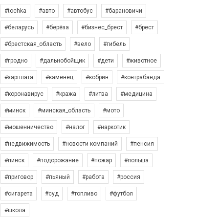
#tochka
#авто
#автобус
#барановичи
#беларусь
#берёза
#бизнес_брест
#брест
#брестская_область
#вело
#гибель
#гродно
#дальнобойщик
#дети
#животное
#зарплата
#каменец
#кобрин
#контрабанда
#коронавирус
#кража
#литва
#медицина
#минск
#минская_область
#мото
#мошенничество
#налог
#наркотик
#недвижимость
#новости компаний
#пенсия
#пинск
#подорожание
#пожар
#польша
#приговор
#пьяный
#работа
#россия
#сигарета
#суд
#топливо
#футбол
#школа