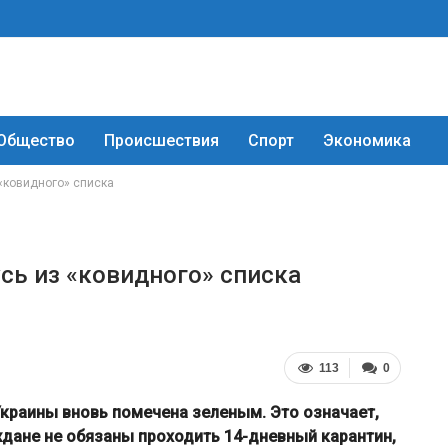
Общество
Происшествия
Спорт
Экономика
 «ковидного» списка
сь из «ковидного» списка
113
0
Украины вновь помечена зеленым. Это означает,
ждане не обязаны проходить 14-дневный карантин,