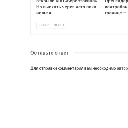
открыли КПП «Берестовица».
Opel заде
Но выехать через него пока
контрабан
нельзя
границе —
PREV
NEXT
Оставьте ответ
Для отправки комментария вам необходимо
автор