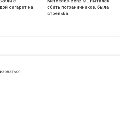
ржали с
Mercedes-Benz ML пытался
дой сигарет на
сбить пограничников, была
…
стрельба
изоваться
.