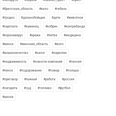
#беларусь
#берёза
#бизнес_брест
#брест
#брестская_область
#вело
#гибель
#гродно
#дальнобойщик
#дети
#животное
#зарплата
#каменец
#кобрин
#контрабанда
#коронавирус
#кража
#литва
#медицина
#минск
#минская_область
#мото
#мошенничество
#налог
#наркотик
#недвижимость
#новости компаний
#пенсия
#пинск
#подорожание
#пожар
#польша
#приговор
#пьяный
#работа
#россия
#сигарета
#суд
#топливо
#футбол
#школа