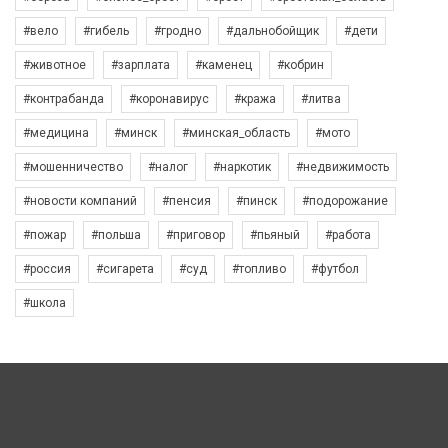
#вело
#гибель
#гродно
#дальнобойщик
#дети
#животное
#зарплата
#каменец
#кобрин
#контрабанда
#коронавирус
#кража
#литва
#медицина
#минск
#минская_область
#мото
#мошенничество
#налог
#наркотик
#недвижимость
#новости компаний
#пенсия
#пинск
#подорожание
#пожар
#польша
#приговор
#пьяный
#работа
#россия
#сигарета
#суд
#топливо
#футбол
#школа