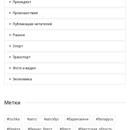
Президент
Происшествия
Публикации читателей
Разное
Спорт
Транспорт
Фото и видео
Экономика
Метки
#tochka
#авто
#автобус
#барановичи
#беларусь
#берёза
#бизнес_брест
#брест
#брестская_область