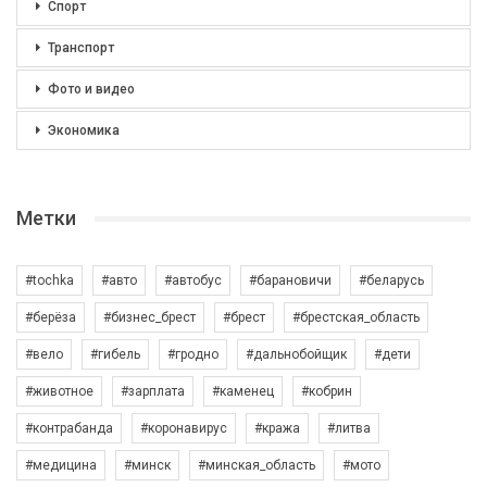
Спорт
Транспорт
Фото и видео
Экономика
Метки
#tochka
#авто
#автобус
#барановичи
#беларусь
#берёза
#бизнес_брест
#брест
#брестская_область
#вело
#гибель
#гродно
#дальнобойщик
#дети
#животное
#зарплата
#каменец
#кобрин
#контрабанда
#коронавирус
#кража
#литва
#медицина
#минск
#минская_область
#мото