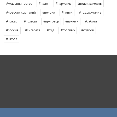
#мошенничество
#налог
#наркотик
#недвижимость
#новости компаний
#пенсия
#пинск
#подорожание
#пожар
#польша
#приговор
#пьяный
#работа
#россия
#сигарета
#суд
#топливо
#футбол
#школа