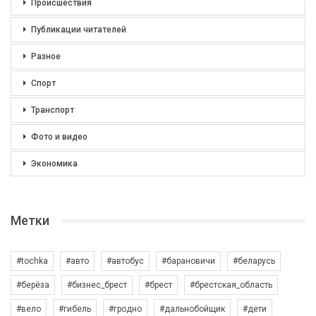
Происшествия
Публикации читателей
Разное
Спорт
Транспорт
Фото и видео
Экономика
Метки
#tochka
#авто
#автобус
#барановичи
#беларусь
#берёза
#бизнес_брест
#брест
#брестская_область
#вело
#гибель
#гродно
#дальнобойщик
#дети