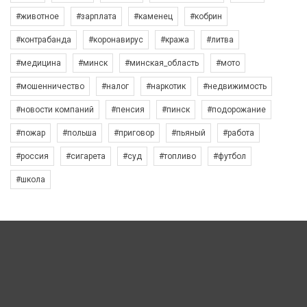
#животное
#зарплата
#каменец
#кобрин
#контрабанда
#коронавирус
#кража
#литва
#медицина
#минск
#минская_область
#мото
#мошенничество
#налог
#наркотик
#недвижимость
#новости компаний
#пенсия
#пинск
#подорожание
#пожар
#польша
#приговор
#пьяный
#работа
#россия
#сигарета
#суд
#топливо
#футбол
#школа