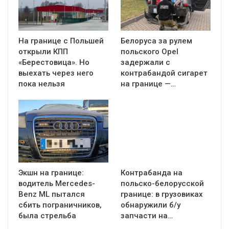
На границе с Польшей
Белоруса за рулем
открыли КПП
польского Opel
«Берестовица». Но
задержали с
выехать через него
контрабандой сигарет
пока нельзя
на границе —…
Экшн на границе:
Контрабанда на
водитель Mercedes-
польско-белорусской
Benz ML пытался
границе: в грузовиках
сбить пограничников,
обнаружили б/у
была стрельба
запчасти на…