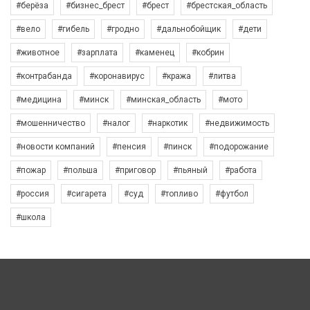
#берёза
#бизнес_брест
#брест
#брестская_область
#вело
#гибель
#гродно
#дальнобойщик
#дети
#животное
#зарплата
#каменец
#кобрин
#контрабанда
#коронавирус
#кража
#литва
#медицина
#минск
#минская_область
#мото
#мошенничество
#налог
#наркотик
#недвижимость
#новости компаний
#пенсия
#пинск
#подорожание
#пожар
#польша
#приговор
#пьяный
#работа
#россия
#сигарета
#суд
#топливо
#футбол
#школа