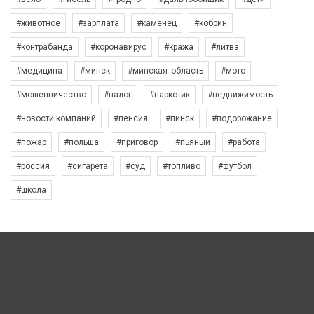
#животное
#зарплата
#каменец
#кобрин
#контрабанда
#коронавирус
#кража
#литва
#медицина
#минск
#минская_область
#мото
#мошенничество
#налог
#наркотик
#недвижимость
#новости компаний
#пенсия
#пинск
#подорожание
#пожар
#польша
#приговор
#пьяный
#работа
#россия
#сигарета
#суд
#топливо
#футбол
#школа