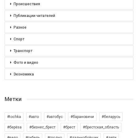
Происшествия
Публикации читателей
Разное
Спорт
Транспорт
Фото и видео
Экономика
Метки
#tochka
#авто
#автобус
#барановичи
#беларусь
#берёза
#бизнес_брест
#брест
#брестская_область
#вело
#гибель
#гродно
#дальнобойщик
#дети