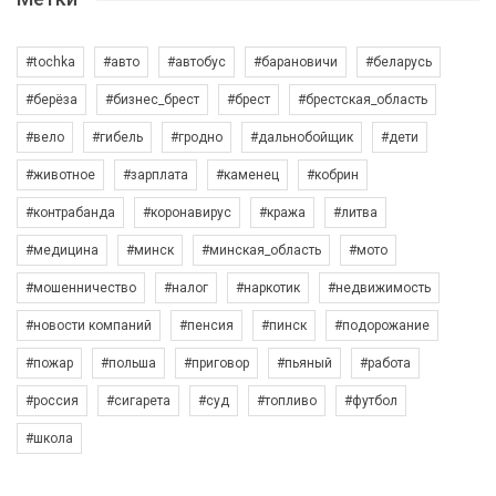
#tochka
#авто
#автобус
#барановичи
#беларусь
#берёза
#бизнес_брест
#брест
#брестская_область
#вело
#гибель
#гродно
#дальнобойщик
#дети
#животное
#зарплата
#каменец
#кобрин
#контрабанда
#коронавирус
#кража
#литва
#медицина
#минск
#минская_область
#мото
#мошенничество
#налог
#наркотик
#недвижимость
#новости компаний
#пенсия
#пинск
#подорожание
#пожар
#польша
#приговор
#пьяный
#работа
#россия
#сигарета
#суд
#топливо
#футбол
#школа