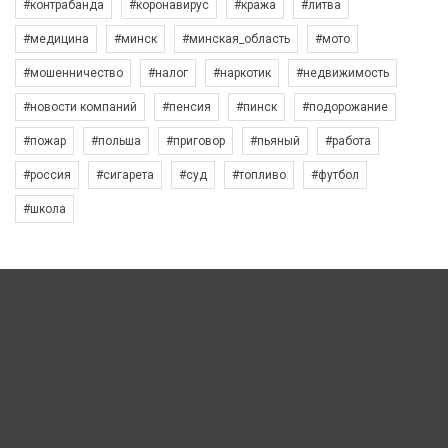
#контрабанда
#коронавирус
#кража
#литва
#медицина
#минск
#минская_область
#мото
#мошенничество
#налог
#наркотик
#недвижимость
#новости компаний
#пенсия
#пинск
#подорожание
#пожар
#польша
#приговор
#пьяный
#работа
#россия
#сигарета
#суд
#топливо
#футбол
#школа