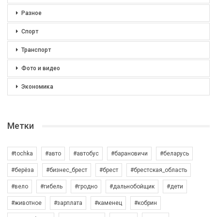
Разное
Спорт
Транспорт
Фото и видео
Экономика
Метки
#tochka
#авто
#автобус
#барановичи
#беларусь
#берёза
#бизнес_брест
#брест
#брестская_область
#вело
#гибель
#гродно
#дальнобойщик
#дети
#животное
#зарплата
#каменец
#кобрин