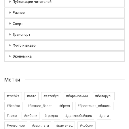
Публикации читателей
Разное
Спорт
Транспорт
Фото и видео
Экономика
Метки
#tochka
#авто
#автобус
#барановичи
#беларусь
#берёза
#бизнес_брест
#брест
#брестская_область
#вело
#гибель
#гродно
#дальнобойщик
#дети
#животное
#зарплата
#каменец
#кобрин