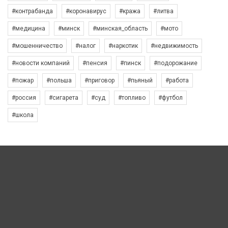
#контрабанда
#коронавирус
#кража
#литва
#медицина
#минск
#минская_область
#мото
#мошенничество
#налог
#наркотик
#недвижимость
#новости компаний
#пенсия
#пинск
#подорожание
#пожар
#польша
#приговор
#пьяный
#работа
#россия
#сигарета
#суд
#топливо
#футбол
#школа