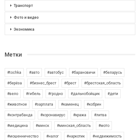
Транспорт
Фото и видео
Экономика
Метки
#tochka
#авто
#автобус
#барановичи
#беларусь
#берёза
#бизнес_брест
#брест
#брестская_область
#вело
#гибель
#гродно
#дальнобойщик
#дети
#животное
#зарплата
#каменец
#кобрин
#контрабанда
#коронавирус
#кража
#литва
#медицина
#минск
#минская_область
#мото
#мошенничество
#налог
#наркотик
#недвижимость