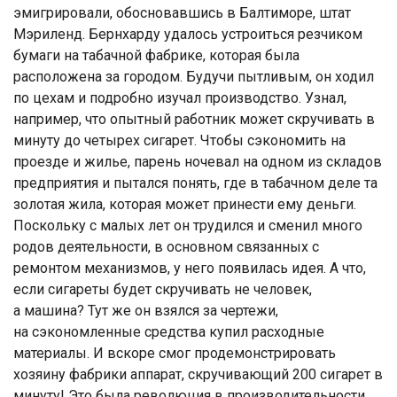
эмигрировали, обосновавшись в Балтиморе, штат
Мэриленд. Бернхарду удалось устроиться резчиком
бумаги на табачной фабрике, которая была
расположена за городом. Будучи пытливым, он ходил
по цехам и подробно изучал производство. Узнал,
например, что опытный работник может скручивать в
минуту до четырех сигарет. Чтобы сэкономить на
проезде и жилье, парень ночевал на одном из складов
предприятия и пытался понять, где в табачном деле та
золотая жила, которая может принести ему деньги.
Поскольку с малых лет он трудился и сменил много
родов деятельности, в основном связанных с
ремонтом механизмов, у него появилась идея. А что,
если сигареты будет скручивать не человек,
а машина? Тут же он взялся за чертежи,
на сэкономленные средства купил расходные
материалы. И вскоре смог продемонстрировать
хозяину фабрики аппарат, скручивающий 200 сигарет в
минуту! Это была революция в производительности.