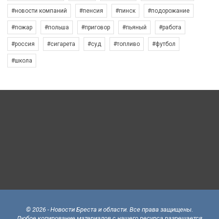
#новости компаний
#пенсия
#пинск
#подорожание
#пожар
#польша
#приговор
#пьяный
#работа
#россия
#сигарета
#суд
#топливо
#футбол
#школа
© 2026 - Новости Бреста и области. Все права защищены.
Любое копирование материалов с нашего ресурса разрешается