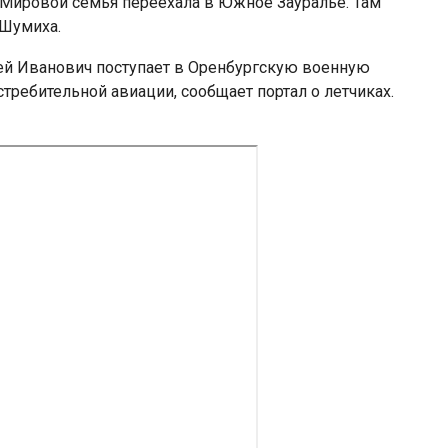
 Мировой семья переехала в Южное Зауралье. Там
 Шумиха.
гей Иванович поступает в Оренбургскую военную
требительной авиации, сообщает портал о летчиках.