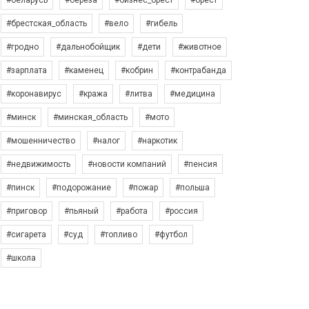
#беларусь
#берёза
#бизнес_брест
#брест
#брестская_область
#вело
#гибель
#гродно
#дальнобойщик
#дети
#животное
#зарплата
#каменец
#кобрин
#контрабанда
#коронавирус
#кража
#литва
#медицина
#минск
#минская_область
#мото
#мошенничество
#налог
#наркотик
#недвижимость
#новости компаний
#пенсия
#пинск
#подорожание
#пожар
#польша
#приговор
#пьяный
#работа
#россия
#сигарета
#суд
#топливо
#футбол
#школа