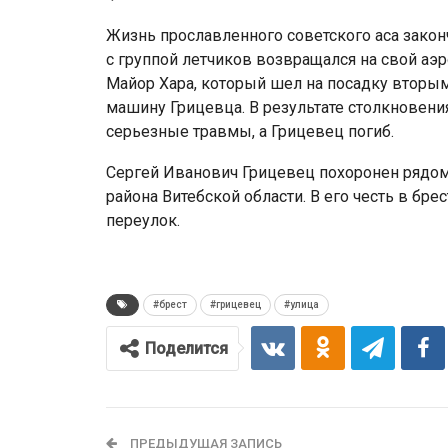
Жизнь прославленного советского аса закончи
с группой летчиков возвращался на свой а
Майор Хара, который шел на посадку вторым
машину Грицевца. В результате столкновения
серьезные травмы, а Грицевец погиб.
Сергей Иванович Грицевец похоронен рядом
района Витебской области. В его честь в бр
переулок.
#брест
#грицевец
#улица
Поделится
ПРЕДЫДУЩАЯ ЗАПИСЬ