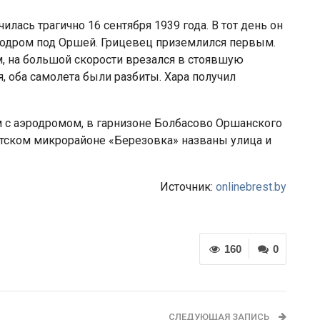
лась трагично 16 сентября 1939 года. В тот день он
эродром под Оршей. Грицевец приземлился первым.
, на большой скорости врезался в стоявшую
, оба самолета были разбиты. Хара получил
 с аэродромом, в гарнизоне Болбасово Оршанского
естском микрорайоне «Березовка» названы улица и
Источник:
onlinebrest.by
160
0
СЛЕДУЮЩАЯ ЗАПИСЬ