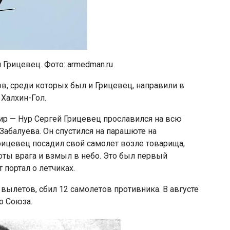
 Грицевец. Фото: armedman.ru
ов, среди которых был и Грицевец, направили в
Халхин-Гол.
ир — Нур Сергей Грицевец прославился на всю
Забалуева. Он спустился на парашюте на
рицевец посадил свой самолет возле товарища,
хоты врага и взмыл в небо. Это был первый
 портал о летчиках.
ылетов, сбил 12 самолетов противника. В августе
о Союза.