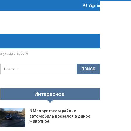
Sign in
а улица в Бресте
Интересное:
В Малоритском районе
автомобиль врезался в дикое
животное