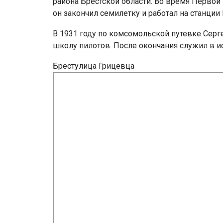
района Брестской области. Во время Первой
он закончил семилетку и работал на станции
В 1931 году по комсомольской путевке Сер
школу пилотов. После окончания служил в ис
Брестулица Грицевца