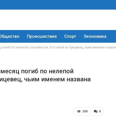
Общество
Происшествия
Спорт
Экономика
 погиб по нелепой случайности. Кто такой ас Грицевец, чьим именем назван
 месяц погиб по нелепой
рицевец, чьим именем названа
160
0