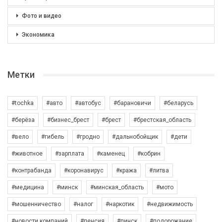
Фото и видео
Экономика
Метки
#tochka
#авто
#автобус
#барановичи
#беларусь
#берёза
#бизнес_брест
#брест
#брестская_область
#вело
#гибель
#гродно
#дальнобойщик
#дети
#животное
#зарплата
#каменец
#кобрин
#контрабанда
#коронавирус
#кража
#литва
#медицина
#минск
#минская_область
#мото
#мошенничество
#налог
#наркотик
#недвижимость
#новости компаний
#пенсия
#пинск
#подорожание