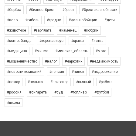
#берёза
#бизнес_брест
#брест
#брестская_область
#вело
#гибель
#гродно
#дальнобойщик
#дети
#животное
#зарплата
#каменец
#кобрин
#контрабанда
#коронавирус
#кража
#литва
#медицина
#минск
#минская_область
#мото
#мошенничество
#налог
#наркотик
#недвижимость
#новости компаний
#пенсия
#пинск
#подорожание
#пожар
#польша
#приговор
#пьяный
#работа
#россия
#сигарета
#суд
#топливо
#футбол
#школа