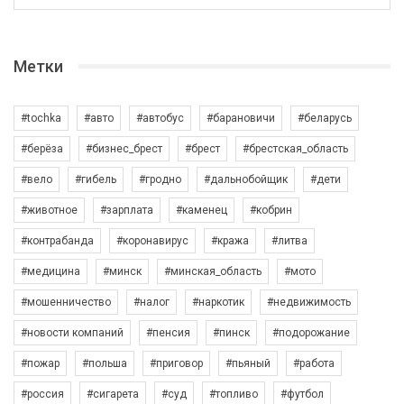
Метки
#tochka
#авто
#автобус
#барановичи
#беларусь
#берёза
#бизнес_брест
#брест
#брестская_область
#вело
#гибель
#гродно
#дальнобойщик
#дети
#животное
#зарплата
#каменец
#кобрин
#контрабанда
#коронавирус
#кража
#литва
#медицина
#минск
#минская_область
#мото
#мошенничество
#налог
#наркотик
#недвижимость
#новости компаний
#пенсия
#пинск
#подорожание
#пожар
#польша
#приговор
#пьяный
#работа
#россия
#сигарета
#суд
#топливо
#футбол